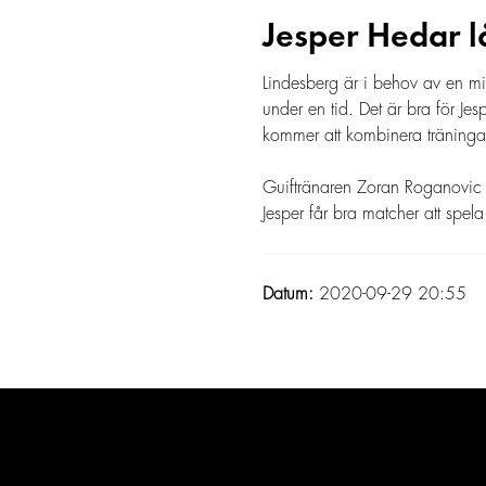
Jesper Hedar lå
Lindesberg är i behov av en mit
under en tid. Det är bra för Jes
kommer att kombinera träning
Guiftränaren Zoran Roganovic är
Jesper får bra matcher att spela 
Datum:
2020-09-29 20:55