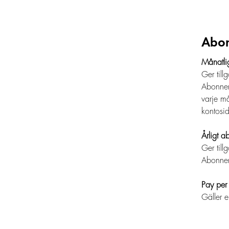
Abo
Månatl
Ger till
Abonnem
varje må
kontosid
Årligt 
Ger till
Abonnem
Pay per
Gäller e