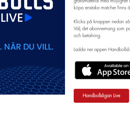
gratismaterial med möjlighet
köpa enstaka matcher finns ä
Klicka på knappen nedan så k
Välj det abonnemang som passa
och betalning.
Ladda ner appen Handbollslig
Handbollsligan Live