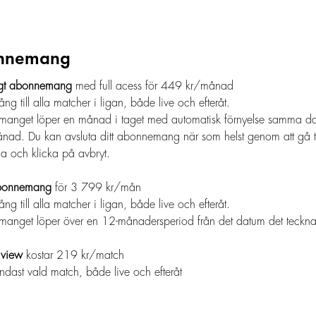
nnemang
igt abonnemang
med full acess för 449 kr/månad
gång till alla matcher i ligan, både live och efteråt.
anget löper en månad i taget med automatisk förnyelse samma d
nad. Du kan avsluta ditt abonnemang när som helst genom att gå ti
a och klicka på avbryt.
abonnemang
för 3 799 kr/mån
gång till alla matcher i ligan, både live och efteråt.
anget löper över en 12-månadersperiod från det datum det teckna
 view
kostar 219 kr/match
ndast vald match, både live och efteråt