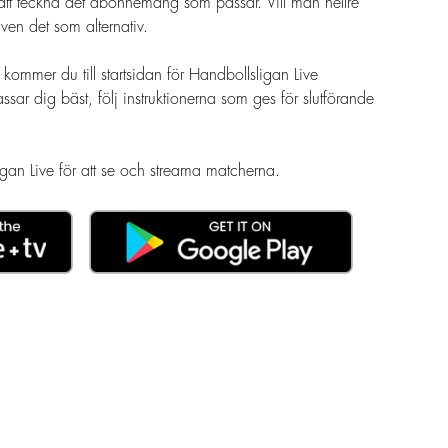
 att teckna det abonnemang som passar. Vill man hellre
ven det som alternativ.
ommer du till startsidan för Handbollsligan Live
r dig bäst, följ instruktionerna som ges för slutförande
an Live för att se och streama matcherna.