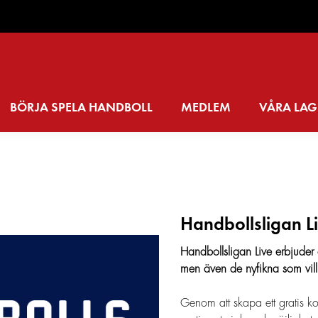
BÖRJA SPELA HANDBOLL
MEDLEM
VÅRA LAG
Handbollsligan L
Handbollsligan Live erbjuder
men även de nyfikna som vill
Genom att skapa ett gratis ko