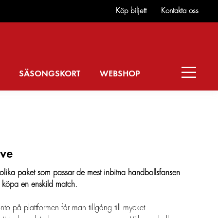
Köp biljett
Kontakta oss
SÄSONGSKORT
WEBSHOP
ive
 olika paket som passar de mest inbitna handbollsfansen
 köpa en enskild match.
nto på plattformen får man tillgång till mycket