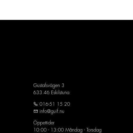
Gustafsvägen 3
633 46 Eskilstuna
016-51 15 20
info@guif.nu
Öppettider
10:00 - 13:00 Måndag - Torsdag