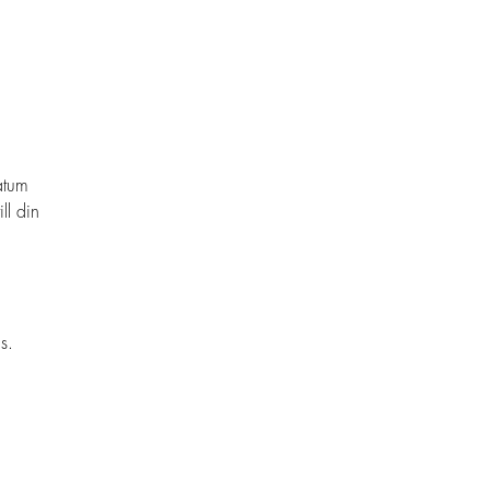
atum
ll din
s.