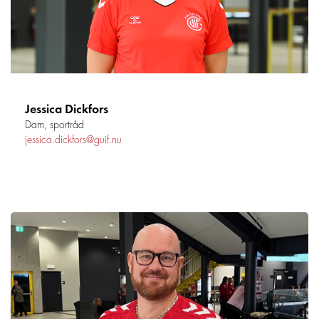
Jessica Dickfors
Dam, sportråd
jessica.dickfors@guif.nu