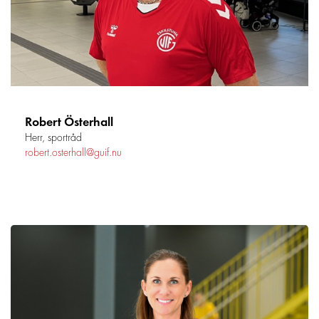
Robert Österhall
Herr, sportråd
robert.osterhall@guif.nu