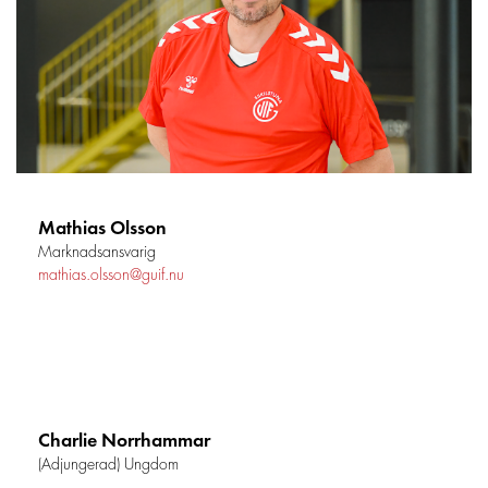
Mathias Olsson
Marknadsansvarig
mathias.olsson@guif.nu
Charlie Norrhammar
(Adjungerad) Ungdom