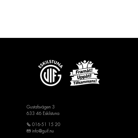
Gustafsvägen 3
633 46 Eskilstuna
016-51 15 20
info@guif.nu