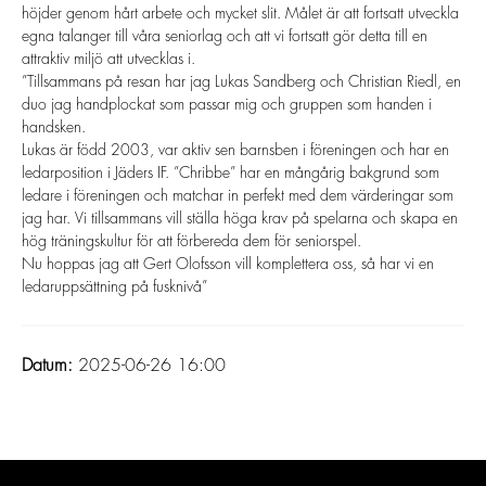
höjder genom hårt arbete och mycket slit. Målet är att fortsatt utveckla
egna talanger till våra seniorlag och att vi fortsatt gör detta till en
attraktiv miljö att utvecklas i.
”Tillsammans på resan har jag Lukas Sandberg och Christian Riedl, en
duo jag handplockat som passar mig och gruppen som handen i
handsken.
Lukas är född 2003, var aktiv sen barnsben i föreningen och har en
ledarposition i Jäders IF. ”Chribbe” har en mångårig bakgrund som
ledare i föreningen och matchar in perfekt med dem värderingar som
jag har. Vi tillsammans vill ställa höga krav på spelarna och skapa en
hög träningskultur för att förbereda dem för seniorspel.
Nu hoppas jag att Gert Olofsson vill komplettera oss, så har vi en
ledaruppsättning på fusknivå”
Datum:
2025-06-26 16:00