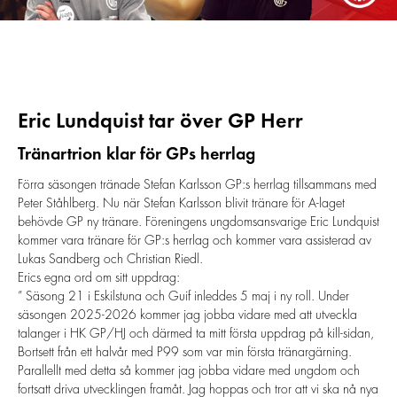
Eric Lundquist tar över GP Herr
Tränartrion klar för GPs herrlag
Förra säsongen tränade Stefan Karlsson GP:s herrlag tillsammans med
Peter Ståhlberg. Nu när Stefan Karlsson blivit tränare för A-laget
behövde GP ny tränare. Föreningens ungdomsansvarige Eric Lundquist
kommer vara tränare för GP:s herrlag och kommer vara assisterad av
Lukas Sandberg och Christian Riedl.
Erics egna ord om sitt uppdrag:
” Säsong 21 i Eskilstuna och Guif inleddes 5 maj i ny roll. Under
säsongen 2025-2026 kommer jag jobba vidare med att utveckla
talanger i HK GP/HJ och därmed ta mitt första uppdrag på kill-sidan,
Bortsett från ett halvår med P99 som var min första tränargärning.
Parallellt med detta så kommer jag jobba vidare med ungdom och
fortsatt driva utvecklingen framåt. Jag hoppas och tror att vi ska nå nya