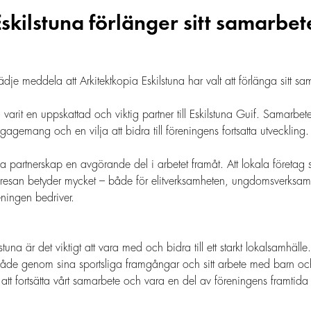
Eskilstuna förlänger sitt samarbe
ädje meddela att Arkitektkopia Eskilstuna har valt att förlänga sitt 
 varit en uppskattad och viktig partner till Eskilstuna Guif. Samarbe
gagemang och en vilja att bidra till föreningens fortsatta utveckling.
iga partnerskap en avgörande del i arbetet framåt. Att lokala företag 
på resan betyder mycket – både för elitverksamheten, ungdomsverksa
ingen bedriver.
stuna är det viktigt att vara med och bidra till ett starkt lokalsamhäl
 både genom sina sportsliga framgångar och sitt arbete med barn o
 att fortsätta vårt samarbete och vara en del av föreningens framtida