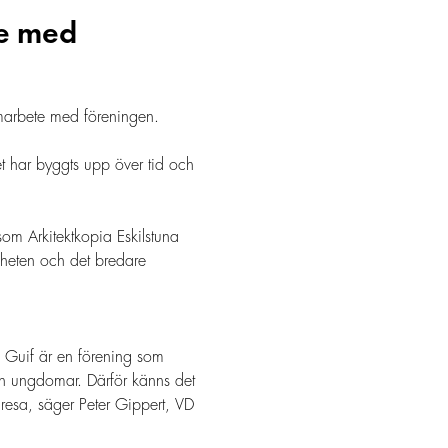
te med
samarbete med föreningen.
tet har byggts upp över tid och
som Arkitektkopia Eskilstuna
mheten och det bredare
le. Guif är en förening som
ch ungdomar. Därför känns det
 resa, säger Peter Gippert, VD